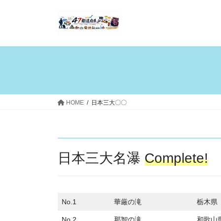
コ
ナ
ン
ビ
テ
ゲ
ン
ー
ツ
シ
へ
ョ
ス
ン
キ
に
ッ
移
HOME
日本三大〇〇
プ
動
日本三大名瀑
Complete!
No.1
華厳の滝
栃木県
No.2
那智の滝
和歌山