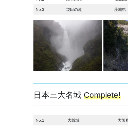
No.3
袋田の滝
茨城県
日本三大名城
Complete!
No.1
大阪城
大阪