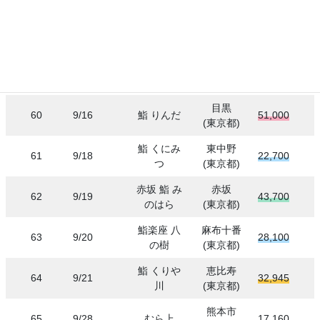
(東京都)
鮨 くりや
恵比寿
58
8/30
32,810
川
(東京都)
恵比寿えん
恵比寿
59
9/8
44,800
どう
(東京都)
目黒
60
9/16
鮨 りんだ
51,000
(東京都)
鮨 くにみ
東中野
61
9/18
22,700
つ
(東京都)
赤坂 鮨 み
赤坂
62
9/19
43,700
のはら
(東京都)
鮨楽座 八
麻布十番
63
9/20
28,100
の樹
(東京都)
鮨 くりや
恵比寿
64
9/21
32,945
川
(東京都)
熊本市
65
9/28
むら上
17,160