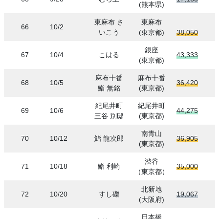
(熊本県)
東麻布 さ
東麻布
66
10/2
いこう
(東京都)
38,050
銀座
67
10/4
こはる
43,333
(東京都)
麻布十番
麻布十番
68
10/5
36,420
鮨 無銘
(東京都)
紀尾井町
紀尾井町
69
10/6
44,275
三谷 別邸
(東京都)
南青山
70
10/12
鮨 龍次郎
36,905
(東京都)
渋谷
71
10/18
鮨 利崎
35,000
（東京都）
北新地
72
10/20
すし礫
19,067
(大阪府)
日本橋