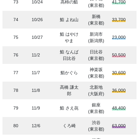
73
10/24
高柿の鮨
41,700
(東京都)
新橋
74
10/26
鮨 よね山
33,700
(東京都)
鮨 はやけ
新潟市
75
10/27
23,000
やま
(新潟県)
鮨 なんば
日比谷
76
11/2
50,500
日比谷
(東京都)
神楽坂
77
11/7
鮨かぐら
30,600
(東京都)
高橋 謙太
北新地
78
11/8
36,000
郎
(大阪府)
銀座
79
11/9
鮨 さえ㐂
48,400
(東京都)
渋谷
80
12/6
くろ崎
63,000
(東京都)