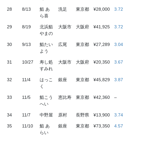
28
8/13
鮨 あ
洗足
東京都
¥28,000
3.72
ら喜
29
8/19
北浜鮨
大阪市
大阪府
¥41,925
3.72
やまの
30
9/13
鮨たい
広尾
東京都
¥27,289
3.04
よう
31
10/27
寿し処
大阪市
大阪府
¥20,350
3.67
すみれ
32
11/4
はっこ
銀座
東京都
¥45,829
3.87
く
33
11/5
鮨こう
恵比寿
東京都
¥42,360
–
へい
34
11/7
中野屋
原村
長野県
¥13,900
3.74
35
11/10
鮨 あ
銀座
東京都
¥73,350
4.57
らい