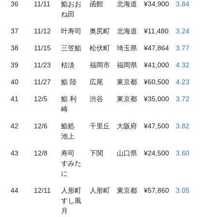
36
11/11
鮨おお
函館
北海道
¥34,900
3.84
ね田
37
11/12
叶寿司
奥尻町
北海道
¥11,480
3.24
38
11/15
三笠鮨
松伏町
埼玉県
¥47,864
3.77
39
11/23
枯淡
福岡市
福岡県
¥41,000
4.32
40
11/27
鮨 陸
広尾
東京都
¥60,500
4.23
41
12/5
鮨 利
渋谷
東京都
¥35,000
3.72
崎
42
12/6
鮨処
千里丘
大阪府
¥47,500
3.82
池上
43
12/8
寿司
下関
山口県
¥24,500
3.60
すみた
に
44
12/11
人形町
人形町
東京都
¥57,860
3.05
すし風
月