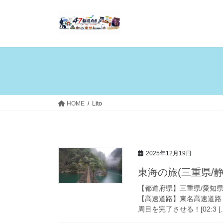
コ
ナ
ン
ビ
テ
ゲ
ン
ー
ツ
シ
へ
ョ
ス
ン
キ
に
ッ
移
HOME
Lito
プ
動
2025年12月19日
東海の旅(三重県/静
【都道府県】三重県/愛知県/静
【高速道路】東名高速道路＆
周目を完了させる！[02:3 [