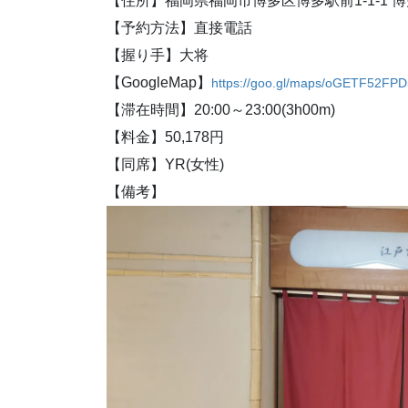
【住所】福岡県福岡市博多区博多駅前1-1-1 博
【予約方法】直接電話
【握り手】大将
【GoogleMap】
https://goo.gl/maps/oGETF52FP
【滞在時間】20:00～23:00(3h00m)
【料金】50,178円
【同席】YR(女性)
【備考】