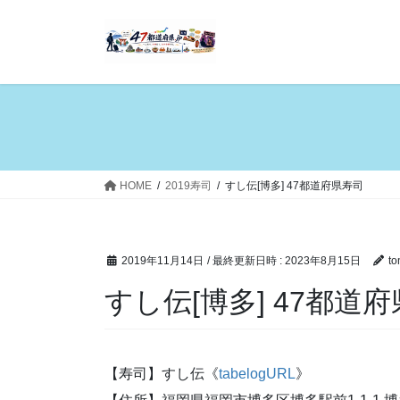
コ
ナ
ン
ビ
テ
ゲ
ン
ー
ツ
シ
へ
ョ
ス
ン
キ
に
ッ
移
HOME
2019寿司
すし伝[博多] 47都道府県寿司
プ
動
2019年11月14日
/ 最終更新日時 :
2023年8月15日
to
すし伝[博多] 47都道
【寿司】すし伝《
tabelogURL
》