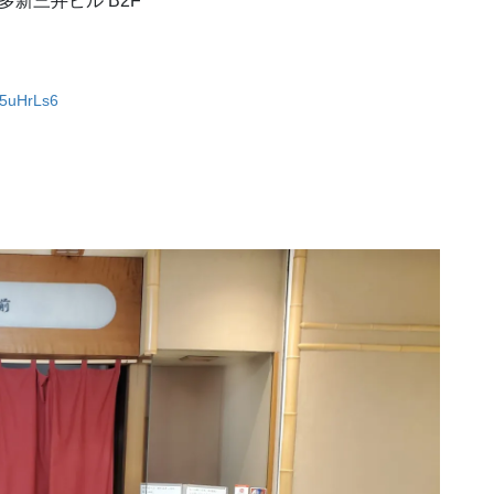
多新三井ビル B2F
D5uHrLs6