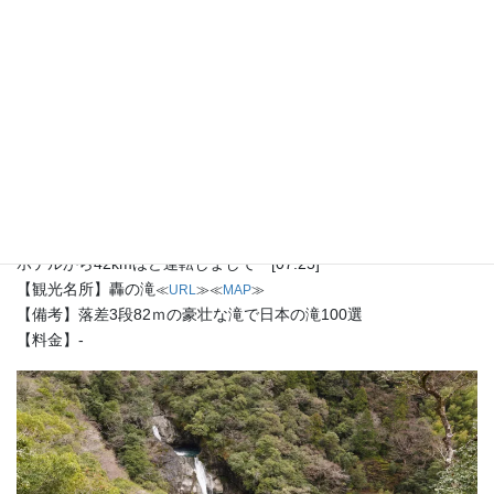
ホテルから42kmほど運転しましてー[07:25]
【観光名所】轟の滝
≪
URL
≫≪
MAP
≫
【備考】落差3段82ｍの豪壮な滝で日本の滝100選
【料金】-