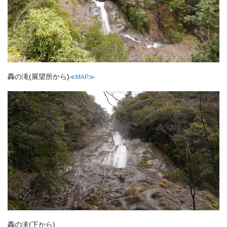
轟の滝(展望所から)
≪
MAP
≫
轟の滝(下から)