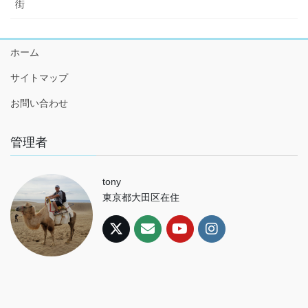
街
ホーム
サイトマップ
お問い合わせ
管理者
tony
東京都大田区在住