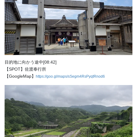
目的地に向かう途中[08:42]
【SPOT】佐渡奉行所
【GoogleMap】
https://goo.gl/maps/sSegm4RsPyqtRnod6