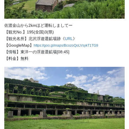
佐渡金山から2kmほど運転しましてー
【観光No.】195(全国)3(県)
【観光名所】北沢浮遊選鉱場跡《
URL
》
【GoogleMap】
https://goo.gl/maps/BcozoQoLVsykT1TG9
【情報】東洋一の浮遊選鉱場[08:45]
【料金】無料