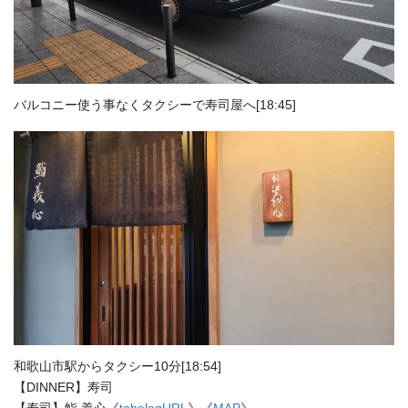
バルコニー使う事なくタクシーで寿司屋へ[18:45]
和歌山市駅からタクシー10分[18:54]
【DINNER】寿司
【寿司】鮨 義心《
tabelogURL
》《
MAP
》