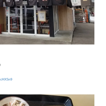
》
yFcHXSn9