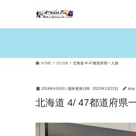
コ
ナ
ン
ビ
テ
ゲ
ン
ー
ツ
シ
へ
ョ
ス
ン
キ
に
ッ
移
HOME
2019旅
北海道 4/ 47都道府県一人旅
プ
動
2019年4月6日
/ 最終更新日時 :
2022年2月22日
tony
北海道 4/ 47都道府県