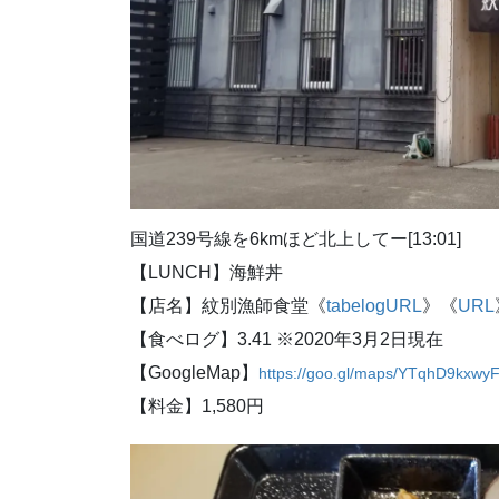
国道239号線を6kmほど北上してー[13:01]
【LUNCH】海鮮丼
【店名】紋別漁師食堂《
tabelogURL
》《
URL
【食べログ】3.41 ※2020年3月2日現在
【GoogleMap】
https://goo.gl/maps/YTqhD9kxw
【料金】1,580円