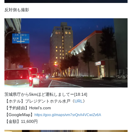
反対側も撮影
茨城県庁から5kmほど運転しましてー[18:14]
【ホテル】プレジデントホテル水戸《
URL
》
【予約経由】Hotel’s.com
【GoogleMap】
https://goo.gl/maps/vm7srQnA4VCwiZv6A
【金額】11,600円