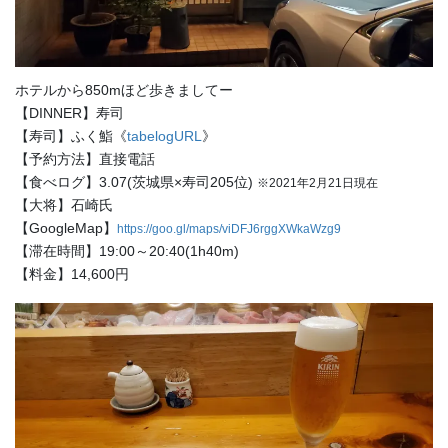
ホテルから850mほど歩きましてー
【DINNER】寿司
【寿司】ふく鮨《
tabelogURL
》
【予約方法】直接電話
【食べログ】3.07(茨城県×寿司205位)
※2021年2月21日現在
【大将】石崎氏
【GoogleMap】
https://goo.gl/maps/viDFJ6rggXWkaWzg9
【滞在時間】19:00～20:40(1h40m)
【料金】14,600円