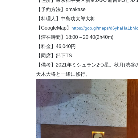
【住所】東京都中央区新富2-5-5 新富MSビル 
【予約方法】omakase
【料理人】中島功太郎大将
【GoogleMap】
https://goo.gl/maps/d6yhaHaLb
【滞在時間】18:00～20:40(2h40m)
【料金】46,040円
【同席】部下TS
【備考】2021年ミシュラン2つ星。秋月(渋谷
天木大将と一緒に修行。