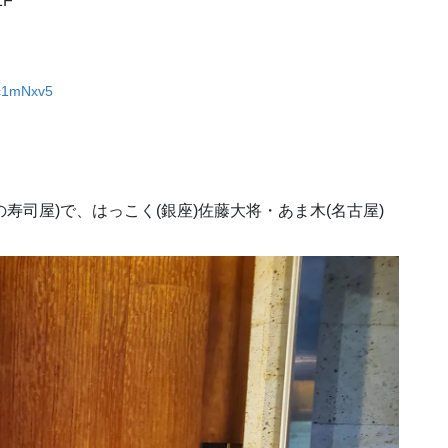
1F
Mc1mNxv5
の寿司屋)で、はっこく(銀座)佐藤大将・あま木(名古屋)