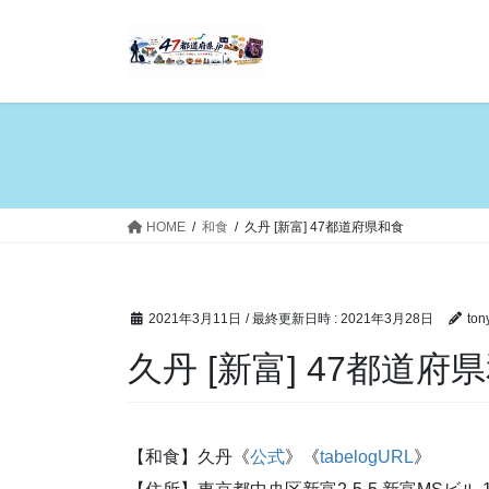
コ
ナ
ン
ビ
テ
ゲ
ン
ー
ツ
シ
へ
ョ
ス
ン
キ
に
ッ
移
HOME
和食
久丹 [新富] 47都道府県和食
プ
動
2021年3月11日
/ 最終更新日時 :
2021年3月28日
ton
久丹 [新富] 47都道府
【和食】久丹《
公式
》《
tabelogURL
》